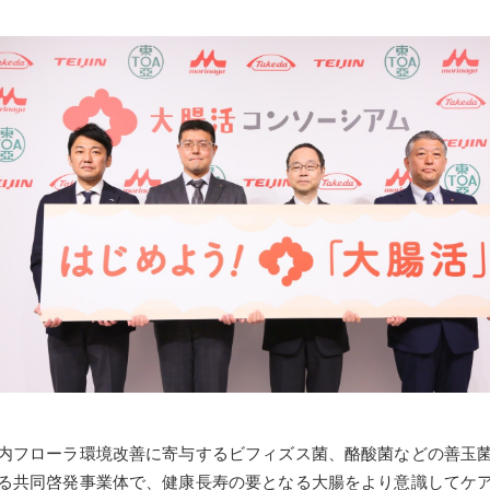
内フローラ環境改善に寄与するビフィズス菌、酪酸菌などの善玉
る共同啓発事業体で、健康長寿の要となる大腸をより意識してケ