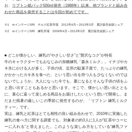
お、
リプトン紙パック500ml発売（1988年）以来、他ブランドと組み合
わせた商品を発売することは今回が初めてです。
※1 ㈱インテージSRI チルド紅茶市場 2012年4月～2013年3月 累計販売金額シェア
※2 ㈱インテージSRI 練乳市場 2009年4月～2013年3月 累計販売金額シェア
■ どこか懐かしい、練乳の“やさしい甘さ”と“贅沢なコク”が特長
牛のキャラクターでもおなじみの加糖練乳「森永ミルク」。イチゴやカ
キ氷にかける人が多く、子供の頃、近所の駄菓子屋で、たっぷりの練乳
がかかったカキ氷を食べた、という思い出を持つ人も少なくないのでは
ないでしょうか。大人になった今でも、夏になるとそんな子供の頃をふ
と思い出すこともあるかと思います。そこで、懐かしい思い出ととも
に、童心に返って楽しめる商品をお届けしたいという想いで開発し、ま
だまだ残暑の厳しいこの季節に発売するのが、「リプトン 練乳ミルク
ティー」です。
実は、練乳と紅茶はとても相性の良い組み合わせで、2010年に実施した
練乳の食べ方に関する調査でも、対象者の約3人に1人が“紅茶やコーヒ
ーに入れる”と答えました。このような楽しみ方をしている“練乳ファ