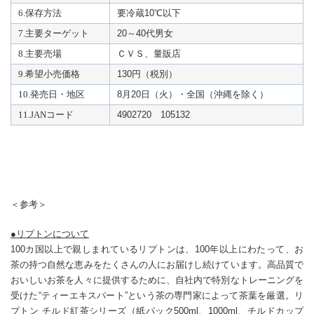
6.保存方法
要冷蔵10℃以下
7.主要ターゲット
20～40代男女
8.主要売場
ＣＶＳ、量販店
9.希望小売価格
130円（税別）
10.発売日・地区
8月20日（火）・全国（沖縄を除く）
11.JANコード
4902720 105132
＜参考＞
●リプトンについて
100カ国以上で親しまれているリプトンは、100年以上にわたって、お
茶の持つ自然な恵みをたくさんの人にお届けし続けています。高品質で
おいしいお茶を人々に提供するために、自社内で特別なトレーニングを
受けた“ティーエキスパート”という茶の専門家によって茶葉を厳選。リ
プトン チルド紅茶シリーズ（紙パック500ml、1000ml、チルドカップ