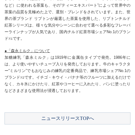
など）に使われる茶葉も、その“ティーエキスパート”によって世界中の
茶葉の品質を見極めた上で、選別・ブレンドをされています。また、世
界の茶ブランド リプトンが厳選した茶葉を使用した、リプトンチルド
紅茶シリーズは、様々な気分やシーンに合わせて選べる多彩なフレーバ
ーラインナップが人気であり、国内チルド紅茶市場シェアNo.1のブラン
ド
です。
※1
●「森永ミルク」について
加糖練乳「森永ミルク」は1919年に金属缶タイプで発売。1986年に
は、より使いやすいチューブ入りを発売しております。牛のキャラクタ
ー“ミルリン”でもおなじみの練乳の定番商品で、練乳市場シェアNo.1の
ブランド
です。イチゴ・キウイ・バナナ等のフルーツに加えるだけで
※2
なく、カキ氷にかけたり、紅茶やコーヒーに入れたり、パンに塗ったり
などさまざまな使用法が浸透しております。
ニュースリリースTOPへ