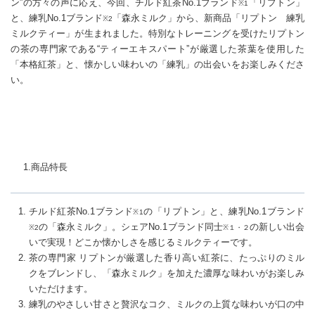
ン”の方々の声に応え、今回、チルド紅茶No.1ブランド
「リプトン」
※1
と、練乳No.1ブランド
「森永ミルク」から、新商品「リプトン 練乳
※2
ミルクティー」が生まれました。特別なトレーニングを受けたリプトン
の茶の専門家である“ティーエキスパート”が厳選した茶葉を使用した
「本格紅茶」と、懐かしい味わいの「練乳」の出会いをお楽しみくださ
い。
1.商品特長
チルド紅茶No.1ブランド
の「リプトン」と、練乳No.1ブランド
※1
の「森永ミルク」。シェアNo.1ブランド同士
の新しい出会
※2
※１・２
いで実現！どこか懐かしさを感じるミルクティーです。
茶の専門家 リプトンが厳選した香り高い紅茶に、たっぷりのミル
クをブレンドし、「森永ミルク」を加えた濃厚な味わいがお楽しみ
いただけます。
練乳のやさしい甘さと贅沢なコク、ミルクの上質な味わいが口の中