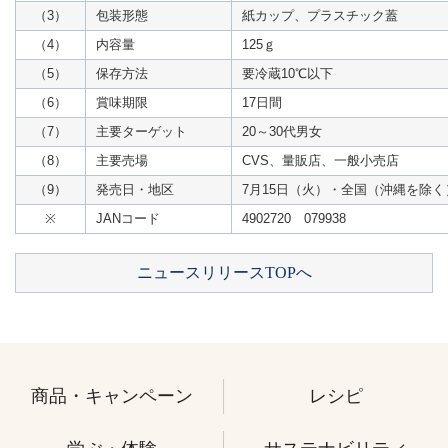
（3）
包装形態
紙カップ、プラスチック蓋
（4）
内容量
125ｇ
（5）
保存方法
要冷蔵10℃以下
（6）
賞味期限
17日間
（7）
主要ターゲット
20～30代男女
（8）
主要売場
CVS、量販店、一般小売店
（9）
発売日・地区
7月15日（火）・全国（沖縄を除く
※
JANコード
4902720 079938
ニュースリリースTOPへ
商品・キャンペーン
レシピ