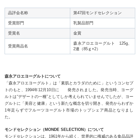
品評会名称
第47回モンドセレクション
受賞部門
乳製品部門
受賞名
金賞
森永アロエヨーグルト 125g、
受賞商品名
2連（85ｇ×2）
森永アロエヨーグルトについて
「森永アロエヨーグルト」は「素肌とカラダのために」というコンセプ
トのもと、1994年12月10日に 発売されました。発売当時、ヨーグ
ルトは“デザートの一種”としてしか考えられていませんでしたが、ヨー
グルトに「美容と健康」という新たな概念を切り開き、発売からわずか
1年足らずでフルーツヨーグルト市場のトップシェア商品となりまし
た。
モンドセレクション（MONDE SELECTION）について
モンドセレクションは、1961年から続く、世界的に権威のある食品品評