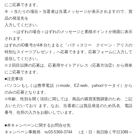
にご応募できます。
④ ＜当たりの場合＞当選者は当選メッセージが表示されますので、賞
品の発送先を
入力してください。
＜はずれの場合＞はずれのメッセージと累積ポイントが画面に表示
されます。
はずれのID番号が4本分たまると「パティスリー クイーン・アリスの
特別なスイーツプレゼント」へ応募できます。応募フォームに入力して
送信してください。
※２回目以降の応募は、応募用サイトアドレス（応募方法②）から簡単
にご応募できます。
■注意事項
パソコンもしくは携帯電話（i-mode、EZ-web、yahoo!ケータイ）から
のみの応募となります。
※年齢、性別を聞く項目に関しては、商品の購買実態調査のため、ご記
入いただいており ます。なお、当選者には賞品発送のため氏名、電話
番号、住所の入力をお願いしています。
■本キャンペーンに関するお問合せ先
キャンペーン事務局 ℡03-5369-3744 （土・日・祝日除く平日10時～