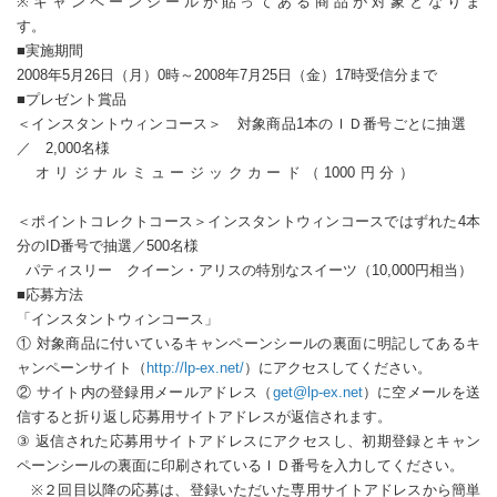
※キャンペーンシールが貼ってある商品が対象となりま
す。
■実施期間
2008年5月26日（月）0時～2008年7月25日（金）17時受信分まで
■プレゼント賞品
＜インスタントウィンコース＞ 対象商品1本のＩＤ番号ごとに抽選
／ 2,000名様
オリジナルミュージックカード（1000円分）
＜ポイントコレクトコース＞インスタントウィンコースではずれた4本
分のID番号で抽選／500名様
パティスリー クイーン・アリスの特別なスイーツ（10,000円相当）
■応募方法
「インスタントウィンコース」
① 対象商品に付いているキャンペーンシールの裏面に明記してあるキ
ャンペーンサイト（
http://lp-ex.net/
）にアクセスしてください。
② サイト内の登録用メールアドレス（
get@lp-ex.net
）に空メールを送
信すると折り返し応募用サイトアドレスが返信されます。
③ 返信された応募用サイトアドレスにアクセスし、初期登録とキャン
ペーンシールの裏面に印刷されているＩＤ番号を入力してください。
※２回目以降の応募は、登録いただいた専用サイトアドレスから簡単