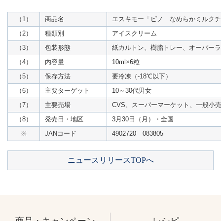
（1）
商品名
エスキモー「ピノ なめらかミルクチ
（2）
種類別
アイスクリーム
（3）
包装形態
紙カルトン、樹脂トレー、オーバーラ
（4）
内容量
10ml×6粒
（5）
保存方法
要冷凍（-18℃以下）
（6）
主要ターゲット
10～30代男女
（7）
主要売場
CVS、スーパーマーケット、一般小
（8）
発売日・地区
3月30日（月）・全国
※
JANコード
4902720 083805
ニュースリリースTOPへ