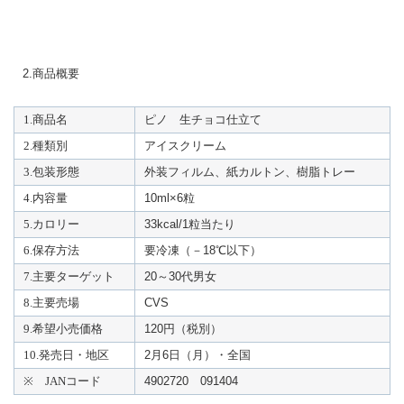
2.商品概要
1.商品名
ピノ 生チョコ仕立て
2.種類別
アイスクリーム
3.包装形態
外装フィルム、紙カルトン、樹脂トレー
4.内容量
10ml×6粒
5.カロリー
33kcal/1粒当たり
6.保存方法
要冷凍（－18℃以下）
7.主要ターゲット
20～30代男女
8.主要売場
CVS
9.希望小売価格
120円（税別）
10.発売日・地区
2月6日（月）・全国
※ JANコード
4902720 091404