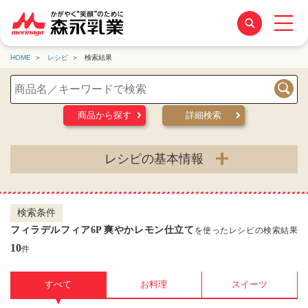
HOME
レシピ
検索結果
検索
商品から探す
詳細検索
レシピの基本情報
検索条件
フィラデルフィア6P 爽やかレモン仕立て
を使ったレシピの検索結果
10
件
すべて
お料理
スイーツ
▼