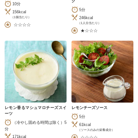
ク
10分
5分
156kcal
246kcal
（1個当たり）
（1人分当たり）
☆☆☆☆
★☆☆☆
レモン香るマシュマロチーズスイ
レモンチーズソース
ーツ
5分
（冷やし固める時間は除く）5
61kcal
分
（ソースのみの栄養成分）
171kcal
☆☆☆☆