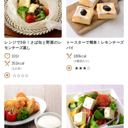
レンジで3分！さば缶と野菜のレ
トースターで簡単！レモンチーズ
モンチーズ蒸し
パイ
10分
180kcal
（1個当たり）
351kcal
★★★☆
（1人分）
☆☆☆☆