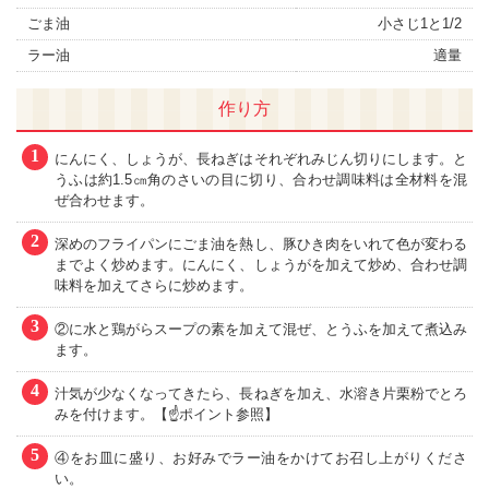
ごま油
小さじ1と1/2
ラー油
適量
作り方
1
にんにく、しょうが、長ねぎはそれぞれみじん切りにします。と
うふは約1.5㎝角のさいの目に切り、合わせ調味料は全材料を混
ぜ合わせます。
2
深めのフライパンにごま油を熱し、豚ひき肉をいれて色が変わる
までよく炒めます。にんにく、しょうがを加えて炒め、合わせ調
味料を加えてさらに炒めます。
3
②に水と鶏がらスープの素を加えて混ぜ、とうふを加えて煮込み
ます。
4
汁気が少なくなってきたら、長ねぎを加え、水溶き片栗粉でとろ
みを付けます。【☝ポイント参照】
5
④をお皿に盛り、お好みでラー油をかけてお召し上がりくださ
い。