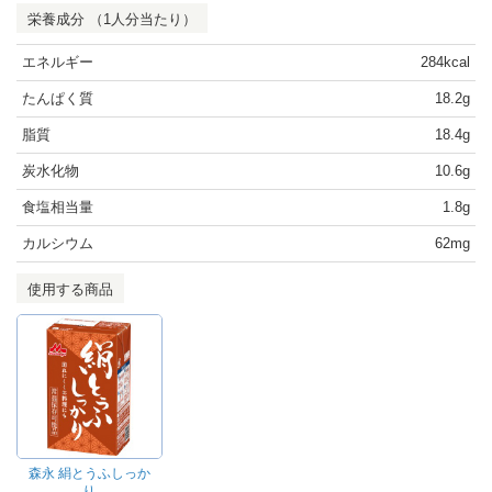
栄養成分 （1人分当たり）
エネルギー
284kcal
たんぱく質
18.2g
脂質
18.4g
炭水化物
10.6g
食塩相当量
1.8g
カルシウム
62mg
使用する商品
森永 絹とうふしっか
り