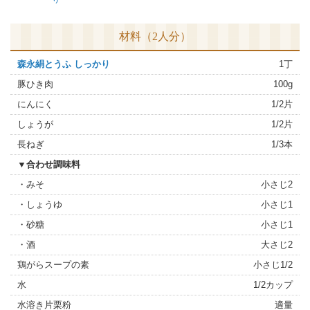
材料（2人分）
森永絹とうふ しっかり
1丁
豚ひき肉
100g
にんにく
1/2片
しょうが
1/2片
長ねぎ
1/3本
▼合わせ調味料
・みそ
小さじ2
・しょうゆ
小さじ1
・砂糖
小さじ1
・酒
大さじ2
鶏がらスープの素
小さじ1/2
水
1/2カップ
水溶き片栗粉
適量