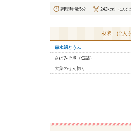
調理時間:5分
242kcal
（1人分
材料（2人
森永絹とうふ
さばみそ煮（缶詰）
大葉のせん切り