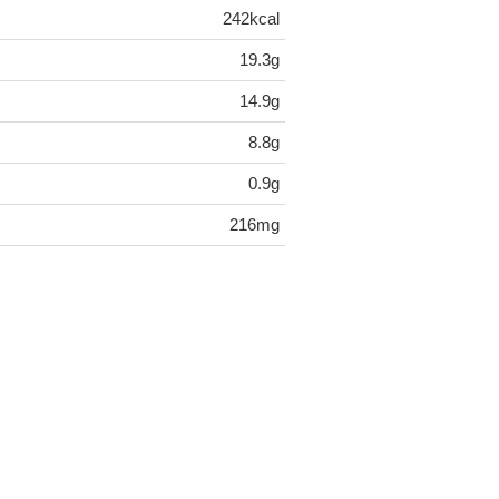
242kcal
19.3g
14.9g
8.8g
0.9g
216mg