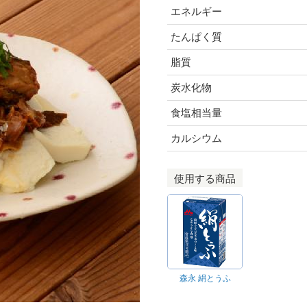
エネルギー
たんぱく質
脂質
炭水化物
食塩相当量
カルシウム
使用する商品
森永 絹とうふ