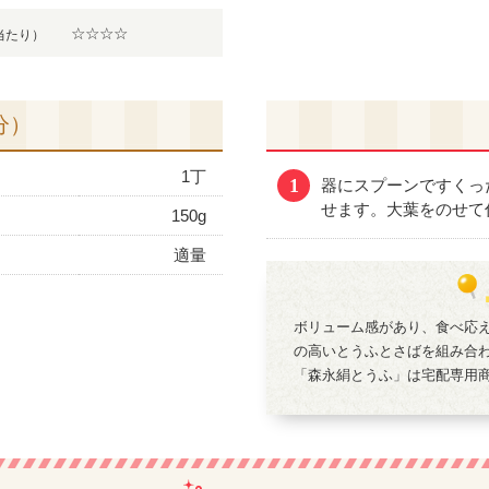
☆☆☆☆
当たり）
分）
1丁
1
器にスプーンですくっ
せます。大葉をのせて
150g
適量
ボリューム感があり、食べ応
の高いとうふとさばを組み合
「森永絹とうふ」は宅配専用