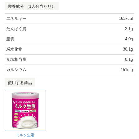
栄養成分 （1人分当たり）
エネルギー
163kcal
たんぱく質
2.1g
脂質
4.0g
炭水化物
30.1g
食塩相当量
0.1g
カルシウム
151mg
使用する商品
ミルク生活