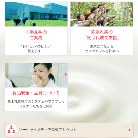
工場見学の
森永乳業の
ご案内
「次世代成長支援」
“おいしい”のヒミツ
未来につながる
教えます！
サステナブルな社会へ
食品安全・品質について
森永乳業独自のシステムや
プロフェッ
ショナルたちをご紹介
ソーシャルメディア公式アカウント