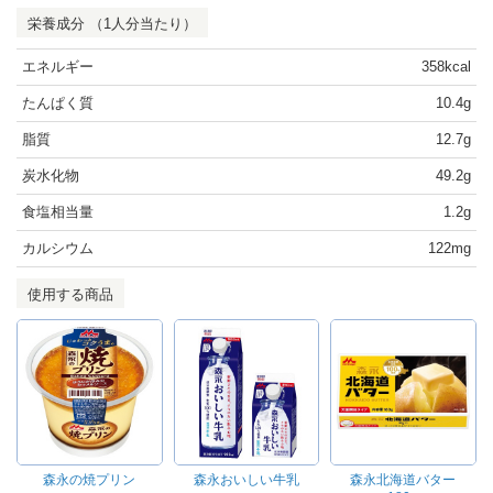
栄養成分 （1人分当たり）
エネルギー
358kcal
たんぱく質
10.4g
脂質
12.7g
炭水化物
49.2g
食塩相当量
1.2g
カルシウム
122mg
使用する商品
森永の焼プリン
森永おいしい牛乳
森永北海道バター