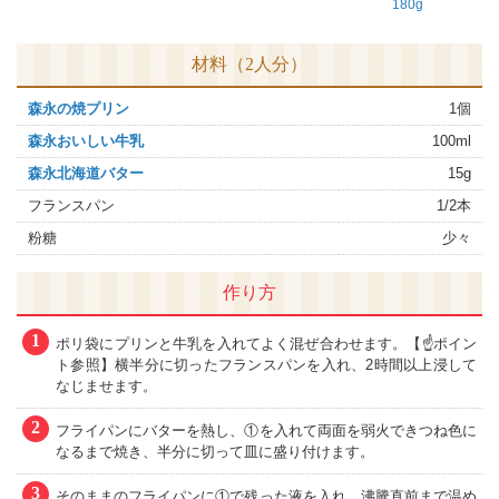
180g
材料（2人分）
森永の焼プリン
1個
森永おいしい牛乳
100ml
森永北海道バター
15g
フランスパン
1/2本
粉糖
少々
作り方
1
ポリ袋にプリンと牛乳を入れてよく混ぜ合わせます。【☝ポイン
ト参照】横半分に切ったフランスパンを入れ、2時間以上浸して
なじませます。
2
フライパンにバターを熱し、①を入れて両面を弱火できつね色に
なるまで焼き、半分に切って皿に盛り付けます。
3
そのままのフライパンに①で残った液を入れ、沸騰直前まで温め