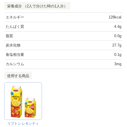
栄養成分 （2人で分けた時の1人分）
エネルギー
128kcal
たんぱく質
4.4g
脂質
0.0g
炭水化物
27.7g
食塩相当量
0.1g
カルシウム
3mg
使用する商品
リプトン レモンティ