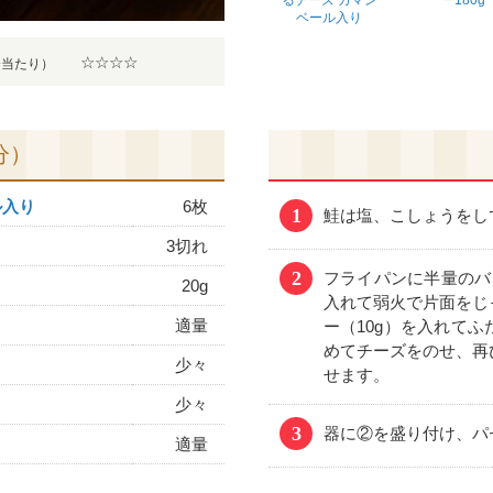
るチーズ カマン
ー180g
ベール入り
☆☆☆☆
分当たり）
分）
ル入り
6枚
1
鮭は塩、こしょうをし
3切れ
2
フライパンに半量のバ
20g
入れて弱火で片面をじ
適量
ー（10g）を入れて
めてチーズをのせ、再
少々
せます。
少々
3
器に②を盛り付け、パ
適量