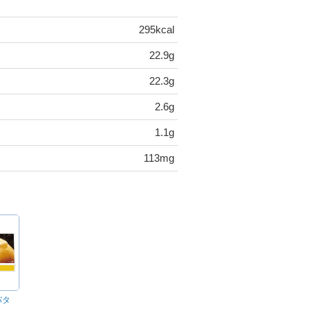
295kcal
22.9g
22.3g
2.6g
1.1g
113mg
バタ