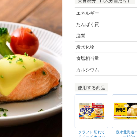
栄養成分 （1人分当たり）
エネルギー
たんぱく質
脂質
炭水化物
食塩相当量
カルシウム
使用する商品
クラフト 切れて
森永北海道