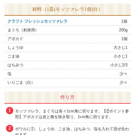
材料（1皿(モッツァレラ1個)分）
クラフト フレッシュモッツァレラ
1袋
まぐろ（刺身用）
200g
アボカド
1個
しょうゆ
大さじ1
ごま油
小さじ1
はちみつ
小さじ2/3
塩
少々
いりごま（白）
少々
作り方
1
モッツァレラ、まぐろは各々1cm角に切ります。【☝ポイント参
照】アボカドは皮と種を除き取り、1cm角に切ります。
2
ボウルに①、しょうゆ、ごま油、はちみつ、塩を入れて混ぜ合わ
せます。