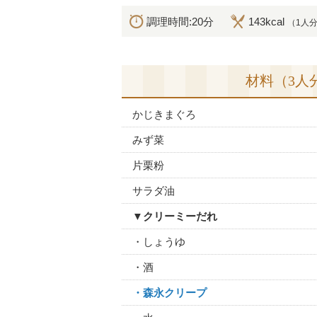
調理時間:20分
143kcal
（1人
材料（3人
かじきまぐろ
みず菜
片栗粉
サラダ油
▼クリーミーだれ
・しょうゆ
・酒
・森永クリープ