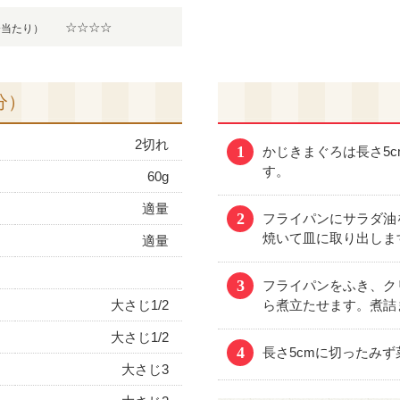
☆☆☆☆
分当たり）
分）
2切れ
1
かじきまぐろは長さ5
す。
60g
適量
2
フライパンにサラダ油
焼いて皿に取り出しま
適量
3
フライパンをふき、ク
大さじ1/2
ら煮立たせます。煮詰
大さじ1/2
4
長さ5cmに切ったみ
大さじ3