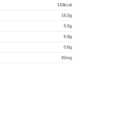
143kcal
16.5g
5.5g
6.8g
0.6g
45mg