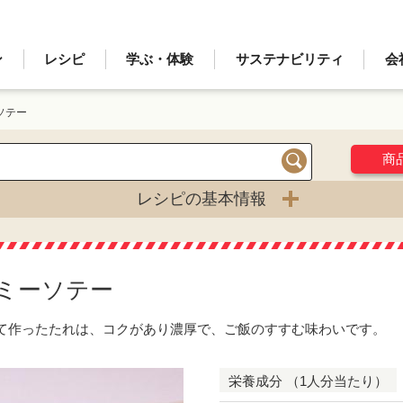
ン
レシピ
学ぶ・体験
サステナビリティ
会
ソテー
商
検索
レシピの基本情報
ミーソテー
て作ったたれは、コクがあり濃厚で、ご飯のすすむ味わいです。
栄養成分 （1人分当たり）