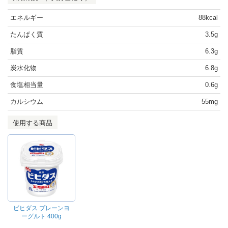
エネルギー
88kcal
たんぱく質
3.5g
脂質
6.3g
炭水化物
6.8g
食塩相当量
0.6g
カルシウム
55mg
使用する商品
ビヒダス プレーンヨ
ーグルト 400g