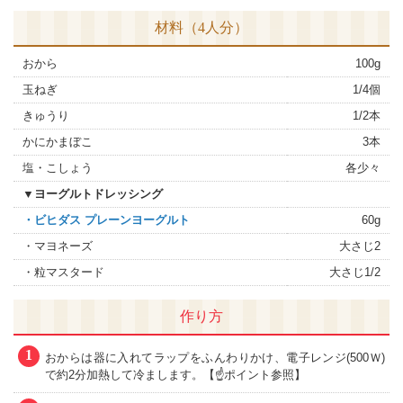
材料（4人分）
おから
100g
玉ねぎ
1/4個
きゅうり
1/2本
かにかまぼこ
3本
塩・こしょう
各少々
▼ヨーグルトドレッシング
・ビヒダス プレーンヨーグルト
60g
・マヨネーズ
大さじ2
・粒マスタード
大さじ1/2
作り方
1
おからは器に入れてラップをふんわりかけ、電子レンジ(500Ｗ)
で約2分加熱して冷まします。【☝ポイント参照】