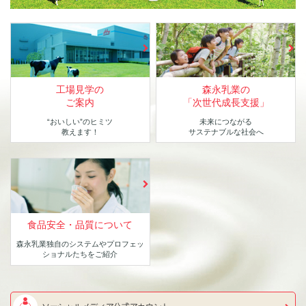
工場見学の
森永乳業の
ご案内
「次世代成長支援」
“おいしい”のヒミツ
未来につながる
教えます！
サステナブルな社会へ
食品安全・品質について
森永乳業独自のシステムや
プロフェッ
ショナルたちをご紹介