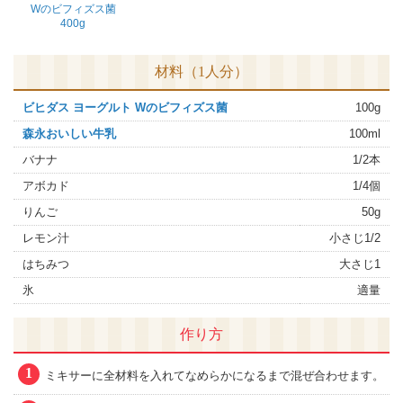
Wのビフィズス菌
400g
材料（1人分）
ビヒダス ヨーグルト Wのビフィズス菌
100g
森永おいしい牛乳
100ml
バナナ
1/2本
アボカド
1/4個
りんご
50g
レモン汁
小さじ1/2
はちみつ
大さじ1
氷
適量
作り方
1
ミキサーに全材料を入れてなめらかになるまで混ぜ合わせます。