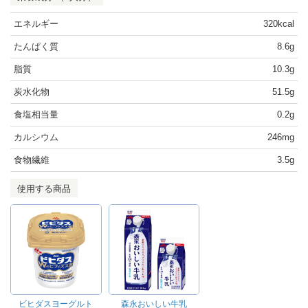
エネルギー
320kcal
たんぱく質
8.6g
脂質
10.3g
炭水化物
51.5g
食塩相当量
0.2g
カルシウム
246mg
食物繊維
3.5g
使用する商品
ビヒダスヨーグルト
森永おいしい牛乳