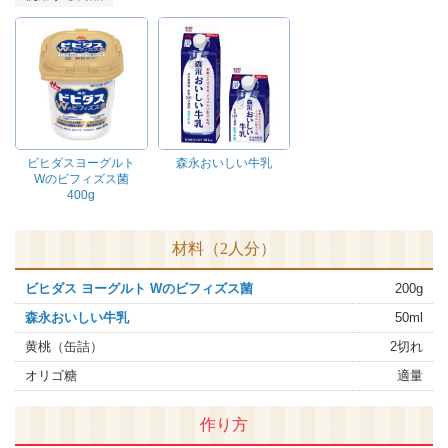
ビヒダスヨーグルト
森永おいしい牛乳
Wのビフィズス菌
400g
材料（2人分）
ビヒダス ヨーグルト Wのビフィズス菌
200g
森永おいしい牛乳
50ml
黄桃（缶詰）
2切れ
オリゴ糖
適量
作り方