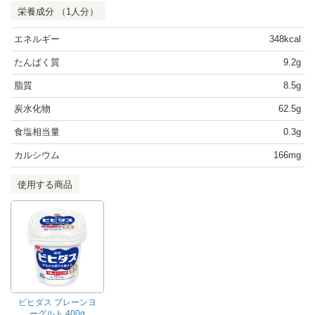
栄養成分 （1人分）
エネルギー
348kcal
たんぱく質
9.2g
脂質
8.5g
炭水化物
62.5g
食塩相当量
0.3g
カルシウム
166mg
使用する商品
ビヒダス プレーンヨ
ーグルト 400g