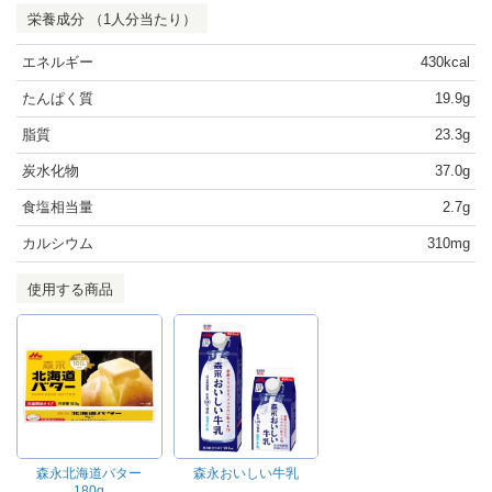
栄養成分 （1人分当たり）
エネルギー
430kcal
たんぱく質
19.9g
脂質
23.3g
炭水化物
37.0g
食塩相当量
2.7g
カルシウム
310mg
使用する商品
森永北海道バター
森永おいしい牛乳
180g