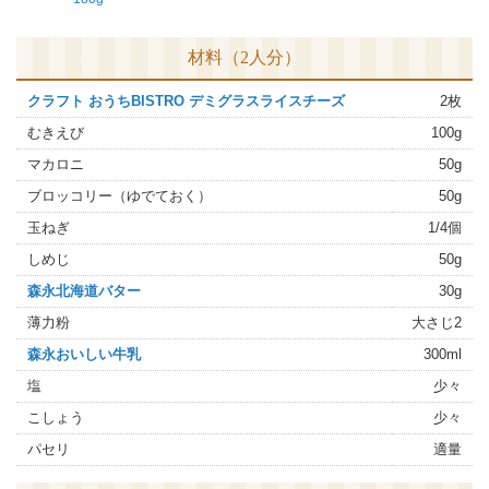
材料（2人分）
クラフト おうちBISTRO デミグラスライスチーズ
2枚
むきえび
100g
マカロニ
50g
ブロッコリー（ゆでておく）
50g
玉ねぎ
1/4個
しめじ
50g
森永北海道バター
30g
薄力粉
大さじ2
森永おいしい牛乳
300ml
塩
少々
こしょう
少々
パセリ
適量