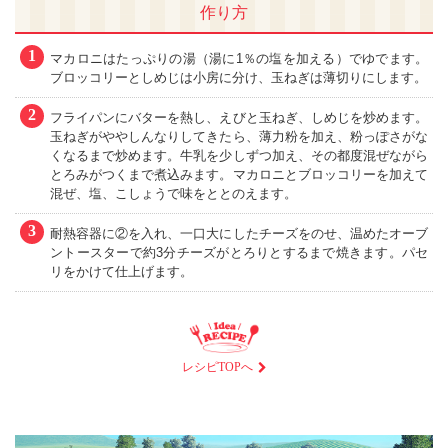
作り方
1
マカロニはたっぷりの湯（湯に1％の塩を加える）でゆでます。
ブロッコリーとしめじは小房に分け、玉ねぎは薄切りにします。
2
フライパンにバターを熱し、えびと玉ねぎ、しめじを炒めます。
玉ねぎがややしんなりしてきたら、薄力粉を加え、粉っぽさがな
くなるまで炒めます。牛乳を少しずつ加え、その都度混ぜながら
とろみがつくまで煮込みます。マカロニとブロッコリーを加えて
混ぜ、塩、こしょうで味をととのえます。
3
耐熱容器に②を入れ、一口大にしたチーズをのせ、温めたオーブ
ントースターで約3分チーズがとろりとするまで焼きます。パセ
リをかけて仕上げます。
レシピTOPへ