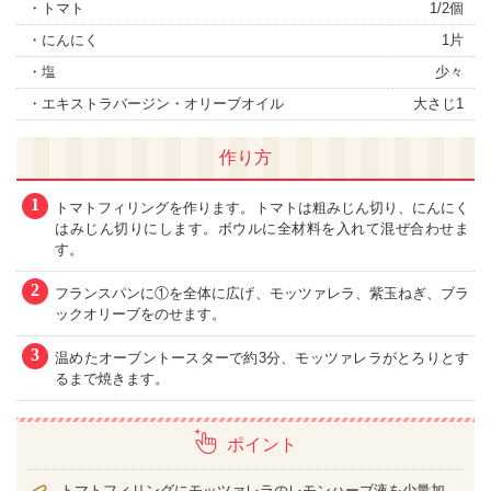
・トマト
1/2個
・にんにく
1片
・塩
少々
・エキストラバージン・オリーブオイル
大さじ1
作り方
1
トマトフィリングを作ります。トマトは粗みじん切り、にんにく
はみじん切りにします。ボウルに全材料を入れて混ぜ合わせま
す。
2
フランスパンに①を全体に広げ、モッツァレラ、紫玉ねぎ、ブラ
ックオリーブをのせます。
3
温めたオーブントースターで約3分、モッツァレラがとろりとす
るまで焼きます。
ポイント
トマトフィリングにモッツァレラのレモンハーブ液を少量加