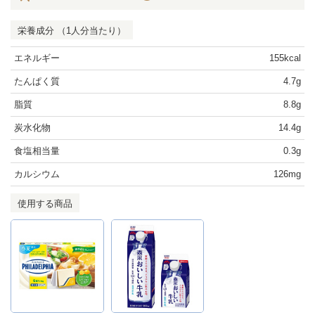
栄養成分 （1人分当たり）
エネルギー
155kcal
たんぱく質
4.7g
脂質
8.8g
炭水化物
14.4g
食塩相当量
0.3g
カルシウム
126mg
使用する商品