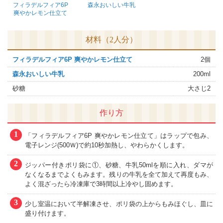
フィラデルフィア6P
森永おいしい牛乳
爽やかレモン仕立て
材料（2人分）
フィラデルフィア6P 爽やかレモン仕立て
2個
森永おいしい牛乳
200ml
砂糖
大さじ2
作り方
1
「フィラデルフィア6P 爽やかレモン仕立て」はラップで包み、
電子レンジ(500Ｗ)で約10秒加熱し、やわらかくします。
2
ジッパー付きポリ袋に①、砂糖、牛乳50mlを順に入れ、ダマが
なくなるまでよくもみます。残りの牛乳を全て加えて再度もみ、
よく混ざったら冷凍庫で3時間以上冷やし固めます。
3
少し室温において半解凍させ、ポリ袋の上からもみほぐし、皿に
盛り付けます。