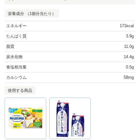
栄養成分 （1個分当たり）
エネルギー
171kcal
たんぱく質
3.9g
脂質
11.0g
炭水化物
14.4g
食塩相当量
0.5g
カルシウム
58mg
使用する商品