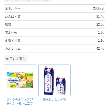
エネルギー
286kcal
たんぱく質
21.4g
脂質
22.3g
炭水化物
1.6g
食塩相当量
1.1g
カルシウム
42mg
使用する商品
フィラデルフィア6P
森永おいしい牛乳
爽やかレモン仕立て