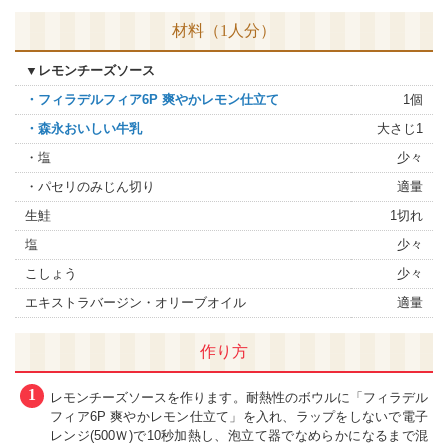
材料（1人分）
▼レモンチーズソース
・フィラデルフィア6P 爽やかレモン仕立て
1個
・森永おいしい牛乳
大さじ1
・塩
少々
・パセリのみじん切り
適量
生鮭
1切れ
塩
少々
こしょう
少々
エキストラバージン・オリーブオイル
適量
作り方
1
レモンチーズソースを作ります。耐熱性のボウルに「フィラデル
フィア6P 爽やかレモン仕立て」を入れ、ラップをしないで電子
レンジ(500Ｗ)で10秒加熱し、泡立て器でなめらかになるまで混