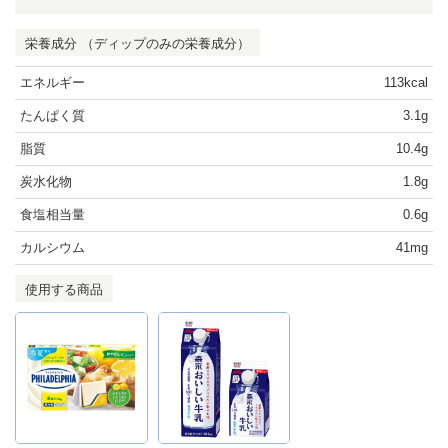
栄養成分 （ディップのみの栄養成分）
エネルギー
113kcal
たんぱく質
3.1g
脂質
10.4g
炭水化物
1.8g
食塩相当量
0.6g
カルシウム
41mg
使用する商品