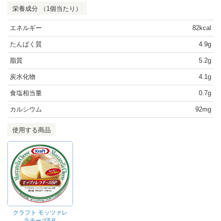
栄養成分 （1個当たり）
エネルギー
82kcal
たんぱく質
4.9g
脂質
5.2g
炭水化物
4.1g
食塩相当量
0.7g
カルシウム
92mg
使用する商品
クラフト モッツァレ
ラチーズ6Ｐ