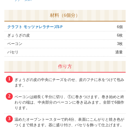
材料（6個分）
クラフト モッツァレラチーズ6Ｐ
6個
ぎょうざの皮
6枚
ベーコン
3枚
パセリ
適量
作り方
1
ぎょうざの皮の中央にチーズをのせ、皮のフチに水をつけて包み
ます。
2
ベーコンは細長く半分に切り、①に巻きつけます。巻き始めと終
わりの端は、中央部分のベーコンに巻き込みます。全部で6個作
ります。
3
温めたオーブントースターで約4分、表面にこんがりと焼き色が
つくまで焼きます。器に盛り付け、パセリを飾って仕上げます。