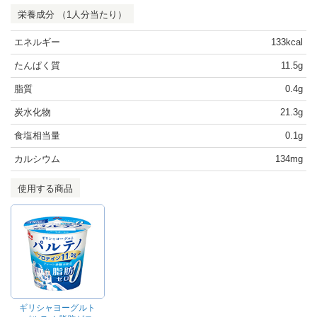
栄養成分 （1人分当たり）
エネルギー
133kcal
たんぱく質
11.5g
脂質
0.4g
炭水化物
21.3g
食塩相当量
0.1g
カルシウム
134mg
使用する商品
ギリシャヨーグルト