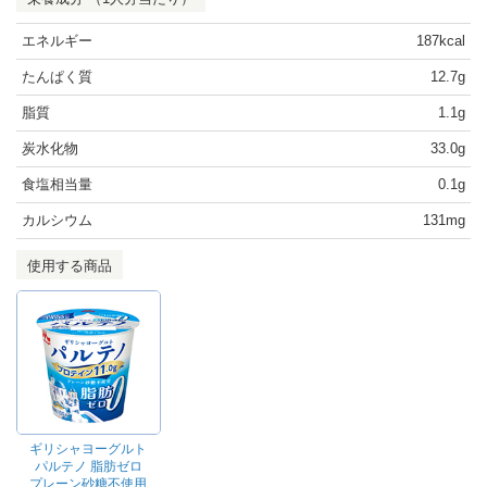
エネルギー
187kcal
たんぱく質
12.7g
脂質
1.1g
炭水化物
33.0g
食塩相当量
0.1g
カルシウム
131mg
使用する商品
ギリシャヨーグルト
パルテノ 脂肪ゼロ
プレーン砂糖不使用