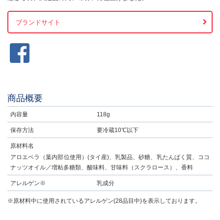
ブランドサイト
商品概要
内容量
118g
保存方法
要冷蔵10℃以下
原材料名
アロエベラ（葉内部位使用）(タイ産)、乳製品、砂糖、乳たんぱく質、ココ
ナッツオイル／増粘多糖類、酸味料、甘味料（スクラロース）、香料
アレルゲン※
乳成分
※原材料中に使用されているアレルゲン(28品目中)を表示しております。