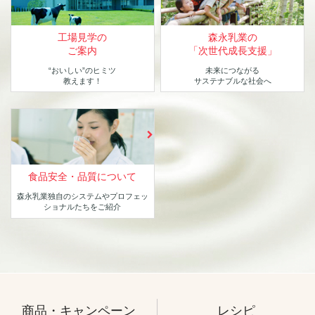
工場見学の
森永乳業の
ご案内
「次世代成長支援」
“おいしい”のヒミツ
未来につながる
教えます！
サステナブルな社会へ
食品安全・品質について
森永乳業独自のシステムや
プロフェッ
ショナルたちをご紹介
商品・キャンペーン
レシピ