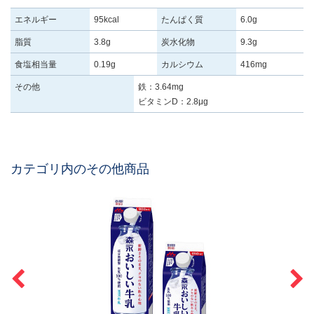
エネルギー
95kcal
たんぱく質
6.0g
脂質
3.8g
炭水化物
9.3g
食塩相当量
0.19g
カルシウム
416mg
その他
鉄：3.64mg
ビタミンD：2.8μg
カテゴリ内のその他商品