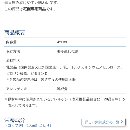
毎日飲み続けやすい味わいです。
この商品は
宅配専用商品
です。
商品概要
内容量
450ml
保存方法
要冷蔵10℃以下
原材料名
乳製品（国内製造又は外国製造）、乳、ミルクカルシウム／セルロース、
ピロリン酸鉄、ビタミンＤ
＊乳製品の製造地は、製造年度の使用計画順
アレルゲン※
乳成分
※原材料中に使用されているアレルゲン（表示推奨品目含む：28品目中）を
表示しております。
栄養成分
詳しい栄養成分の一覧
（コップ1杯（180ml）当たり）