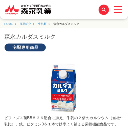
HOME
商品紹介
牛乳類
森永カルダスミルク
森永カルダスミルク
ビフィズス菌BB５３６配合に加え、牛乳の２倍のカルシウム（当社牛
乳比）、鉄、ビタミンDを１本で効率よく補える栄養機能食品です。