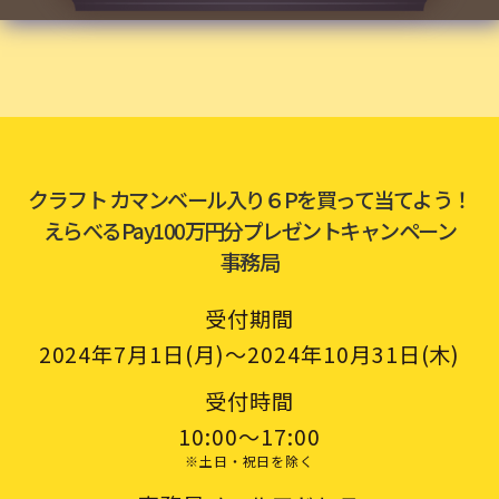
対象商品
クラフト カマンベール入り6P
※店舗によっては対象商品のお取り
扱いがない、または欠品している場
合がございます。
クラフト カマンベール入り６Pを買って当てよう！
予めご了承ください。
えらべるPay100万円分プレゼントキャンペーン
事務局
応募資格
受付期間
・本規約にご同意いただける方
2024年7月1日(月)〜2024年10月31日(木)
・キャンペーン期間中に、対象商品
をお買い上げのレシート、またはCO
受付時間
OP共同購入のお届け明細書兼請求書
10:00～17:00
をお持ちの方
・連絡先および賞品の送付先が国内
※土日・祝日を除く
の方