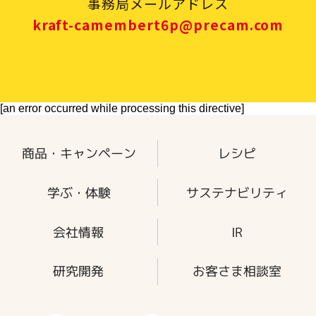
事務局メールアドレス
・日本国内在住の方
kraft-camembert6p@precam.com
※森永乳業社員及び本キャンペーン
の関係者の応募はご遠慮ください。
応募条件
[an error occurred while processing this directive]
キャンペーン期間中に対象商品を1点
以上お買い上げいただいた、購入店
舗名・購入日時（配達日）・購入価
商品・キャンペーン
レシピ
格・購入商品名が記載されたレシー
ト、またはCOOP共同購入のお届け明
学ぶ・体験
サステナビリティ
細書兼請求書1枚で、1口の応募が可
能です。
会社情報
IR
応募方法
研究開発
お客さま相談室
(1)応募条件を満たすレシート、また
はCOOP共同購入のお届け明細書兼請