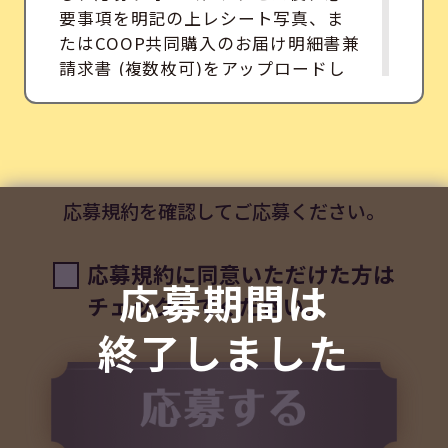
要事項を明記の上レシート写真、ま
たはCOOP共同購入のお届け明細書兼
請求書 (複数枚可)をアップロードし
てご応募ください。
キャンペーン期間
2024年7月1日（月）10:00～
応募規約を確認してご応募ください。
2024年10月15日（火）23:59
賞品
応募規約に同意いただけた方は
応募期間は
チェックしてください。
えらべるPay1,000円分
終了しました
抽選で1000名様
※事前の通知なく賞品の内容・仕
様・デザインに変更が生じる場合が
ございます。予めご了承ください。