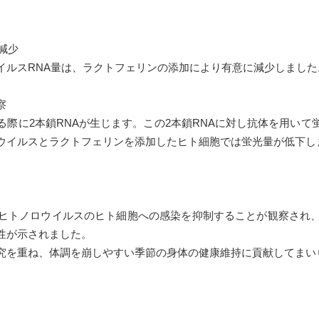
減少
イルスRNA量は、ラクトフェリンの添加により有意に減少しました
察
際に2本鎖RNAが生じます。この2本鎖RNAに対し抗体を用い
ウイルスとラクトフェリンを添加したヒト細胞では蛍光量が低下し
ヒトノロウイルスのヒト細胞への感染を抑制することが観察され、
性が示されました。
究を重ね、体調を崩しやすい季節の身体の健康維持に貢献してまい