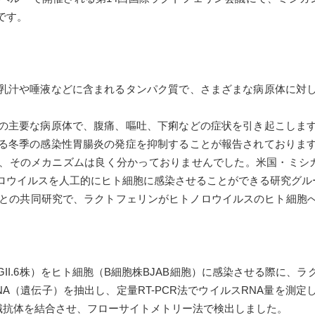
です。
乳汁や唾液などに含まれるタンパク質で、さまざまな病原体に対し
の主要な病原体で、腹痛、嘔吐、下痢などの症状を引き起こしま
る冬季の感染性胃腸炎の発症を抑制することが報告されておりま
のメカニズムは良く分かっておりませんでした。米国・ミシガン大学のC
ロウイルスを人工的にヒト細胞に感染させることができる研究グル
大学との共同研究で、ラクトフェリンがヒトノロウイルスのヒト細胞
II.6株）をヒト細胞（B細胞株BJAB細胞）に感染させる際に、
A（遺伝子）を抽出し、定量RT-PCR法でウイルスRNA量を測
標識抗体を結合させ、フローサイトメトリー法で検出しました。