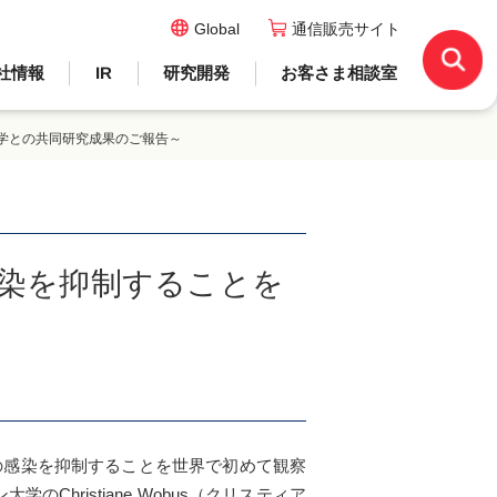
Global
通信販売サイト
社情報
IR
研究開発
お客さま相談室
大学との共同研究成果のご報告～
染を抑制することを
感染を抑制することを世界で初めて観察
hristiane Wobus（クリスティア