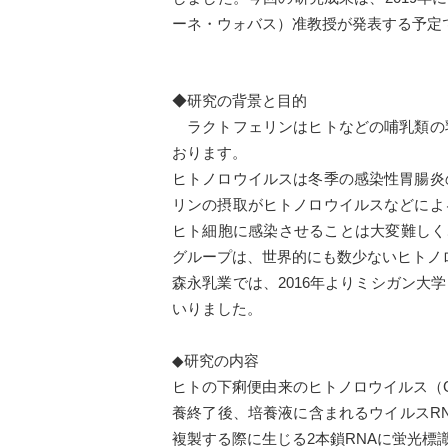
ーネ・ウォバス）准教授が発表する予定
◆研究の背景と目的
ラクトフェリンはヒトなどの哺乳類の
おります。
ヒトノロウイルスは冬季の感染性胃腸炎
リンの摂取がヒトノロウイルスなどによ
ヒト細胞に感染させることは大変難しく、そ
グループは、世界的にも数少ないヒトノ
森永乳業では、2016年よりミシガン
いりました。
◆研究の内容
ヒトの下痢便由来のヒトノロウイルス（G
養終了後、培養液に含まれるウイルスRN
複製する際に生じる2本鎖RNAに蛍光