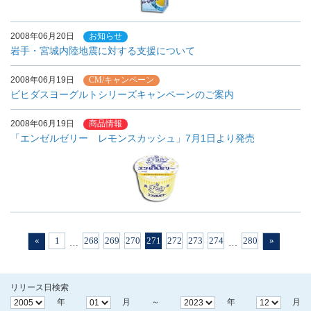
2008年06月20日
お知らせ
岩手・宮城内陸地震に対する支援について
2008年06月19日
CM/キャンペーン
ビヒダスヨーグルトシリーズキャンペーンのご案内
2008年06月19日
商品情報
「エンゼルゼリー レモンスカッシュ」7月1日より発売
«
1
268
269
270
271
272
273
274
280
»
…
…
リリース日検索
年
月 ～
年
月