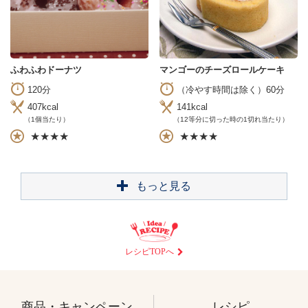
ふわふわドーナツ
マンゴーのチーズロールケーキ
120分
（冷やす時間は除く）60分
407kcal
141kcal
（1個当たり）
（12等分に切った時の1切れ当たり）
★★★★
★★★★
もっと見る
レシピTOPへ
商品・キャンペーン
レシピ