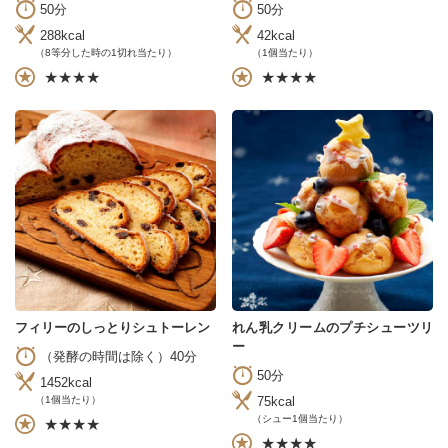
50分
50分
288kcal
42kcal
（8等分した時の1切れ当たり）
（1個当たり）
★★★★
★★★★
フィリーのしっとりシュトーレン
れん乳クリームのプチシューツリ
ー
（発酵の時間は除く）40分
50分
1452kcal
75kcal
（1個当たり）
（シュー1個当たり）
★★★★
★★★★