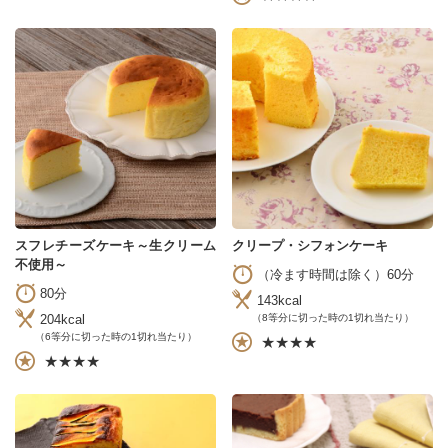
スフレチーズケーキ～生クリーム
クリープ・シフォンケーキ
不使用～
（冷ます時間は除く）60分
80分
143kcal
204kcal
（8等分に切った時の1切れ当たり）
（6等分に切った時の1切れ当たり）
★★★★
★★★★