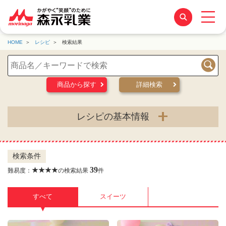
HOME
レシピ
検索結果
検索
商品から探す
詳細検索
レシピの基本情報
検索条件
39
★★★★
難易度：
の検索結果
件
すべて
スイーツ
▼