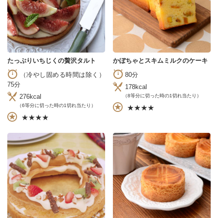
たっぷりいちじくの贅沢タルト
かぼちゃとスキムミルクのケーキ
（冷やし固める時間は除く）
80分
75分
178kcal
（8等分に切った時の1切れ当たり）
276kcal
（6等分に切った時の1切れ当たり）
★★★★
★★★★