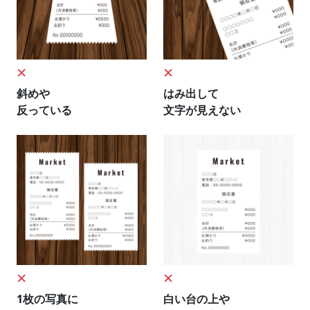
×
×
斜めや
はみ出して
反っている
文字が見えない
×
×
1枚の写真に
白い台の上や