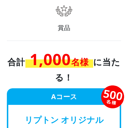
賞品
1,000
合計
名様
に当た
る！
Aコース
リプトン オリジナル