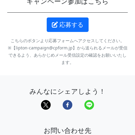
キャンペーン参加はこちら
【Aコース】500名様
リプトン オリジナル エコバッグ
応募する
【Bコース】500名様
えらべるPay 500円分 ※1
こちらのボタンより応募フォームへアクセスしてください。
※1 えらべるPayについて
※【lipton-campaign@cpform.jp】から送られるメールが受信
・えらべるPayは株式会社ギフティが提供する、ポイントや
できるよう、あらかじめメール受信設定の確認をお願いいたし
Pay系のサービス（以下「商品」という）を自由に選べるギ
ます。
フトサービスです。
・ポイント内であれば複数の商品と自由に交換することが
できます。
・えらべるPayの利用に専用アプリのダウンロードや会員登
録は必要ありません。
みんなにシェアしよう！
・ご当選者様には、ラインナップの中からお好きな商品と
交換できる、えらべるPay【500円分】を付与いたします。
・えらべるPayの交換期限は2026年10月末までとなりま
す。
・ポイント数は受け取ったチケット券面をご確認くださ
い。
お問い合わせ先
・ラインナップおよび交換に必要なポイントは付与された