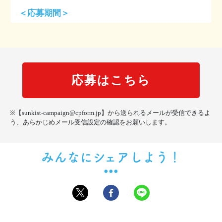
＜応募期間＞
2026年4月21日(火)～2026年6月30日(火)23:59まで
＜レシート有効期間＞
2026年4月21日(火)～2026年6月30日(火)まで
応募はこちら
＜対象商品＞
【12本購入で応募可能】
・サンキスト100％アップル
※【sunkist-campaign@cpform.jp】から送られるメールが受信できるよ
・サンキスト100％グレープ
う、あらかじめメール受信設定の確認をお願いします。
・サンキスト100％オレンジブレンド
・サンキスト100％ピーチブレンド
・サンキスト100％マスカットブレンド
みんなにシェアしよう！
・サンキスト100%パインアップル
・サンキスト100%グレープフルーツブレンド
・サンキスト100%オレンジ
【1パック購入で応募可能】
上記商品が入ったプリズマパック12本入りパック(キャンペ
ーン限定パックを含む)