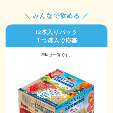
＼ みんなで飲める ／
12本入りパック
1
つ購入で応募
※味は一例です。